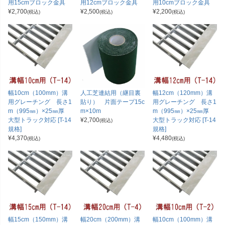
用15cmブロック金具
用12cmブロック金具
用10cmブロック金具
¥
2,700
¥
2,500
¥
2,200
(税込)
(税込)
(税込)
幅10cm（100mm）溝
人工芝連結用（継目裏
幅12cm（120mm）溝
用グレーチング 長さ1
貼り） 片面テープ15c
用グレーチング 長さ1
m（995㎜）×25㎜厚
m×10m
m（995㎜）×25㎜厚
大型トラック対応 [T-14
¥
2,700
大型トラック対応 [T-14
(税込)
規格]
規格]
¥
4,370
¥
4,480
(税込)
(税込)
幅15cm（150mm）溝
幅20cm（200mm）溝
幅10cm（100mm）溝