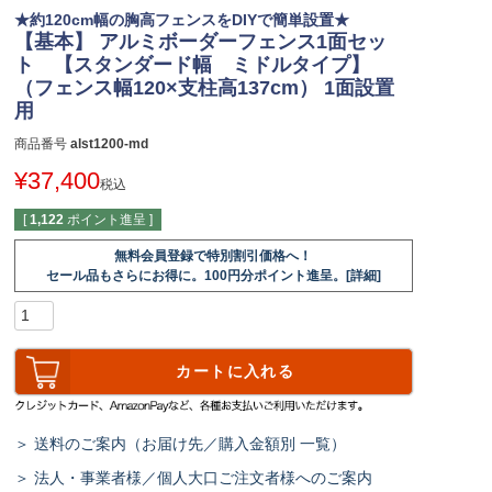
★約120cm幅の胸高フェンスをDIYで簡単設置★
【基本】 アルミボーダーフェンス1面セッ
ト 【スタンダード幅 ミドルタイプ】
（フェンス幅120×支柱高137cm） 1面設置
用
商品番号
alst1200-md
¥
37,400
税込
[
1,122
ポイント進呈 ]
無料会員登録で特別割引価格へ！
セール品もさらにお得に。100円分ポイント進呈。[詳細]
カートに入れる
＞ 送料のご案内（お届け先／購入金額別 一覧）
＞ 法人・事業者様／個人大口ご注文者様へのご案内