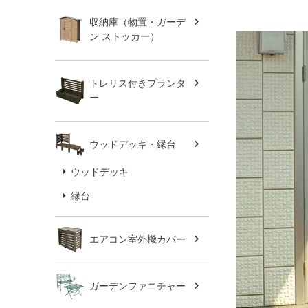
収納庫（物置・ガーデ
ン ストッカー）
トレリス付きプランタ
ー
ウッドデッキ・縁台
ウッドデッキ
縁台
エアコン室外機カバー
ガーデンファニチャー