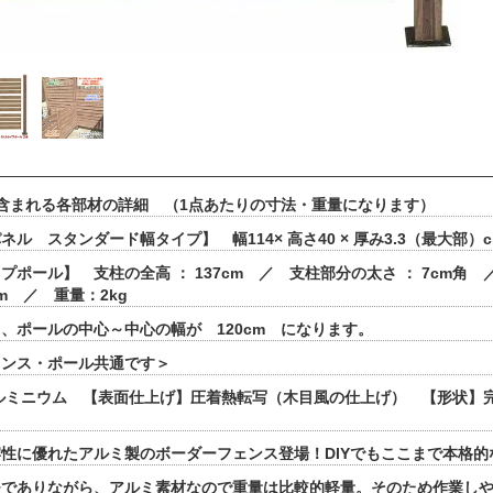
含まれる各部材の詳細 （1点あたりの寸法・重量になります）
ル スタンダード幅タイプ】 幅114× 高さ40 × 厚み3.3（最大部）c
プポール】 支柱の全高 ： 137cm ／ 支柱部分の太さ ： 7cm角 
5cm ／ 重量：2kg
、ポールの中心～中心の幅が 120cm になります。
ェンス・ポール共通です＞
ルミニウム 【表面仕上げ】圧着熱転写（木目風の仕上げ） 【形状】
性に優れたアルミ製のボーダーフェンス登場！DIYでもここまで本格
夫でありながら、アルミ素材なので重量は比較的軽量。そのため作業し