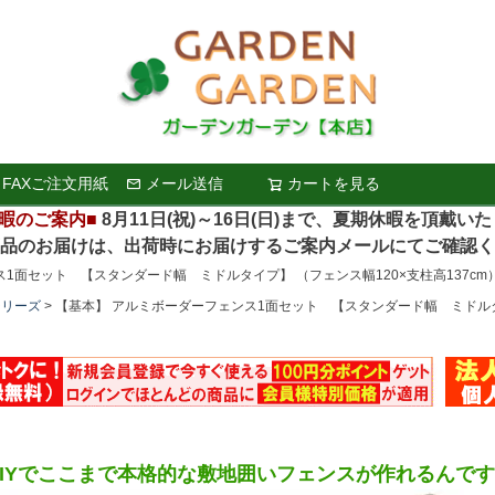
FAXご注文用紙
メール送信
カートを見る
検索
暇のご案内■
8月11日(祝)～16日(日)まで、夏期休暇を頂戴い
お届けは、出荷時にお届けするご案内メールにてご確認く
1面セット 【スタンダード幅 ミドルタイプ】 （フェンス幅120×支柱高137cm）
シリーズ
【基本】 アルミボーダーフェンス1面セット 【スタンダード幅 ミドルタイプ
IYでここまで本格的な敷地囲いフェンスが作れるんで