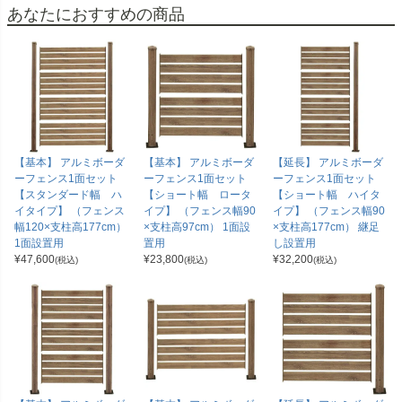
あなたにおすすめの商品
【基本】 アルミボーダ
【基本】 アルミボーダ
【延長】 アルミボーダ
ーフェンス1面セット
ーフェンス1面セット
ーフェンス1面セット
【スタンダード幅 ハ
【ショート幅 ロータ
【ショート幅 ハイタ
イタイプ】 （フェンス
イプ】 （フェンス幅90
イプ】 （フェンス幅90
幅120×支柱高177cm）
×支柱高97cm） 1面設
×支柱高177cm） 継足
1面設置用
置用
し設置用
¥
47,600
¥
23,800
¥
32,200
(税込)
(税込)
(税込)