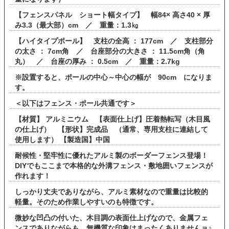
【フェンスパネル ショート幅タイプ】 幅84× 高さ40 × 厚
み3.3（最大部）cm ／ 重量：1.3㎏
【ハイタイプポール】 支柱の全高 ： 177cm ／ 支柱部分
の太さ ： 7cm角 ／ 台座部分の大きさ ： 11.5cm角（角
丸） ／ 台座の厚み ： 0.5cm ／ 重量：2.7kg
※設置すると、ポールの中心～中心の幅が 90cm になりま
す。
＜以下はフェンス・ポール共通です＞
【材質】 アルミニウム 【表面仕上げ】圧着熱転写（木目風
の仕上げ） 【形状】完成品 （通常、専用支柱に連結して
使用します） 【製造国】中国
耐候性・堅牢性に優れたアルミ製のボーダーフェンス登場！
DIYでもここまで本格的な外溝フェンス・敷地囲いフェンスが
作れます！
しっかり丈夫でありながら、アルミ素材なので重量は比較的
軽量。そのため作業しやすいのも特徴です。
微妙な凹凸の付いた、木目調の表面仕上げなので、金属フェ
ンスでありながらも、無機質な印象はまったくありませんョ♪