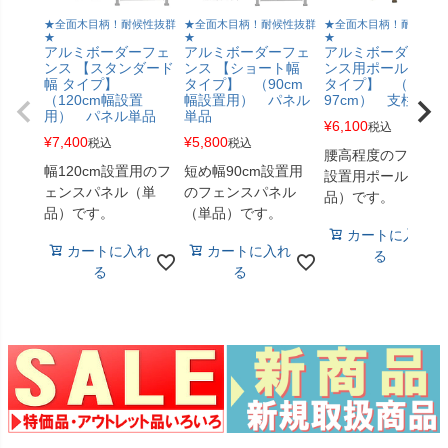
★全面木目柄！耐候性抜群
★全面木目柄！耐候性抜群
★全面木目柄！耐候性抜
★
★
★
アルミボーダーフェ
アルミボーダーフェ
アルミボーダーフ
ンス 【スタンダード
ンス 【ショート幅
ンス用ポール 【ロ
幅 タイプ】
タイプ】 （90cm
タイプ】 （高さ
（120cm幅設置
幅設置用） パネル
97cm） 支柱単品
用） パネル単品
単品
¥
6,100
税込
¥
7,400
¥
5,800
税込
税込
腰高程度のフェン
幅120cm設置用のフ
短め幅90cm設置用
設置用ポール（単
ェンスパネル（単
のフェンスパネル
品）です。
品）です。
（単品）です。
カートに入れ
カートに入れ
カートに入れ
る
る
る