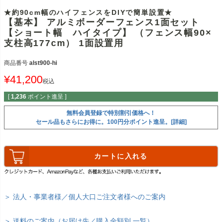
★約90cm幅のハイフェンスをDIYで簡単設置★
【基本】 アルミボーダーフェンス1面セット
【ショート幅 ハイタイプ】 （フェンス幅90×
支柱高177cm） 1面設置用
商品番号
alst900-hi
¥
41,200
税込
[
1,236
ポイント進呈 ]
無料会員登録で特別割引価格へ！
セール品もさらにお得に。100円分ポイント進呈。[詳細]
カートに入れる
＞ 法人・事業者様／個人大口ご注文者様へのご案内
＞ 送料のご案内（お届け先／購入金額別 一覧）