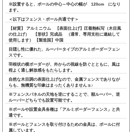
※設置すると、ポールの中心～中心の幅が 120cm になり
ます。
＜以下はフェンス・ポール共通です＞
【材質】 アルミニウム 【表面仕上げ】圧着熱転写（木目風
の仕上げ） 【形状】完成品 （通常、専用支柱に連結して
使用します） 【製造国】中国
目隠し性に優れた、ルーバータイプのアルミボーダーフェン
スです。
羽根状の横ボーダーが、外からの視線を防ぐとともに、風は
程よく通し解放感をもたらします。
自然な木目調の表面仕上げなので、金属フェンスでありなが
らも、無機質な印象はまったくありませんョ♪
※フェンスパネルの天地を逆にすることで、順ルーバー、逆
ルーバーどちらでも設置可能です。
※ポールや設置金具各種は「アルミボーダーフェンス」と共
通です。
※ポールとフェンスを取り付けるための金具は、ポールに付
属しています。