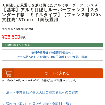
★目隠しと風通しを兼ね備えたアルミボーダーフェンス★
【基本】アルミ目隠しルーバーフェンス【スタ
ンダード幅 ミドルタイプ】（フェンス幅120×
支柱高137cm） 1面設置用
商品番号
alst1200lv-md
¥
36,500
税込
[
1,095
ポイント進呈 ]
無料会員登録で特別割引価格へ！
セール品もさらにお得に。100円分ポイント進呈。[詳細]
カートに入れる
＞ 法人・事業者様／個人大口ご注文者様へのご案内
＞ 送料のご案内（お届け先／購入金額別 一覧）