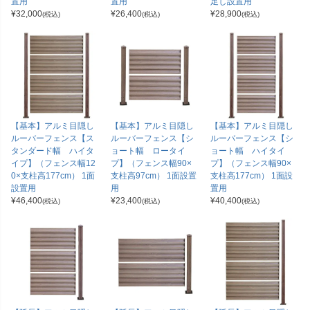
置用
置用
足し設置用
¥
32,000
¥
26,400
¥
28,900
(税込)
(税込)
(税込)
【基本】アルミ目隠し
【基本】アルミ目隠し
【基本】アルミ目隠し
ルーバーフェンス【ス
ルーバーフェンス【シ
ルーバーフェンス【シ
タンダード幅 ハイタ
ョート幅 ロータイ
ョート幅 ハイタイ
イプ】（フェンス幅12
プ】（フェンス幅90×
プ】（フェンス幅90×
0×支柱高177cm） 1面
支柱高97cm） 1面設置
支柱高177cm） 1面設
設置用
用
置用
¥
46,400
¥
23,400
¥
40,400
(税込)
(税込)
(税込)