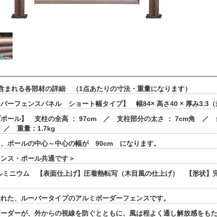
含まれる各部材の詳細 （1点あたりの寸法・重量になります）
バーフェンスパネル ショート幅タイプ】 幅84× 高さ40 × 厚み3.3（
ポール】 支柱の全高 ： 97cm ／ 支柱部分の太さ ： 7cm角 ／ 
m ／ 重量：1.7kg
、ポールの中心～中心の幅が 90cm になります。
ェンス・ポール共通です＞
ルミニウム 【表面仕上げ】圧着熱転写（木目風の仕上げ） 【形状】
優れた、ルーバータイプのアルミボーダーフェンスです。
ボーダーが、外からの視線を防ぐとともに、風は程よく通し解放感をも