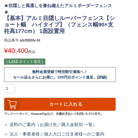
★目隠しと風通しを兼ね備えたアルミボーダーフェンス
★
【基本】アルミ目隠しルーバーフェンス【シ
ョート幅 ハイタイプ】（フェンス幅90×支
柱高177cm） 1面設置用
商品番号
alst900lv-hi
¥
40,400
税込
[
1,212
ポイント進呈 ]
無料会員登録で特別割引価格へ！
セール品もさらにお得に。100円分ポイント進呈。[詳細]
カートに入れる
＞ 送料のご案内（お届け先／購入金額別 一覧）
＞ 法人・事業者様／個人大口ご注文者様へのご案内