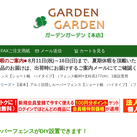
FAXご注文用紙
メール送信
カートを見る
検索
暇のご案内■
8月11日(祝)～16日(日)まで、夏期休暇を頂戴い
お届けは、出荷時にお届けするご案内メールにてご確認く
ス【ショート幅 ハイタイプ】（フェンス幅90×支柱高177cm） 1面設置用
シリーズ
【基本】アルミ目隠しルーバーフェンス【ショート幅 ハイタイプ】（フェンス
バーフェンスがDIY設置できます！