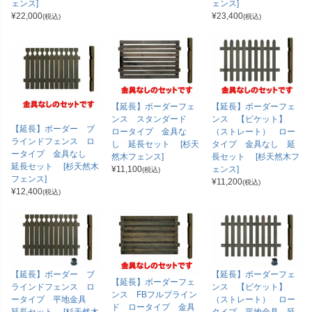
ェンス]
ェンス]
¥
22,000
¥
23,400
(税込)
(税込)
【延長】ボーダーフェ
【延長】ボーダーフェ
ンス スタンダード
ンス 【ピケット】
【延長】ボーダー ブ
ロータイプ 金具な
（ストレート） ロー
ラインドフェンス ロ
し 延長セット [杉天
タイプ 金具なし 延
ータイプ 金具なし
然木フェンス]
長セット [杉天然木フ
延長セット [杉天然木
¥
11,100
ェンス]
(税込)
フェンス]
¥
11,200
(税込)
¥
12,400
(税込)
【延長】ボーダー ブ
【延長】ボーダーフェ
【延長】ボーダーフェ
ラインドフェンス ロ
ンス 【ピケット】
ンス FBフルブライン
ータイプ 平地金具
（ストレート） ロー
ド ロータイプ 金具