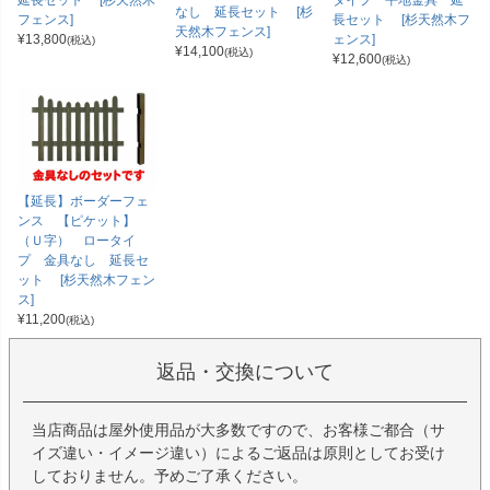
延長セット [杉天然木
タイプ 平地金具 延
なし 延長セット [杉
フェンス]
長セット [杉天然木フ
天然木フェンス]
¥
13,800
ェンス]
(税込)
¥
14,100
(税込)
¥
12,600
(税込)
【延長】ボーダーフェ
ンス 【ピケット】
（Ｕ字） ロータイ
プ 金具なし 延長セ
ット [杉天然木フェン
ス]
¥
11,200
(税込)
返品・交換について
当店商品は屋外使用品が大多数ですので、お客様ご都合（サ
イズ違い・イメージ違い）によるご返品は原則としてお受け
しておりません。予めご了承ください。