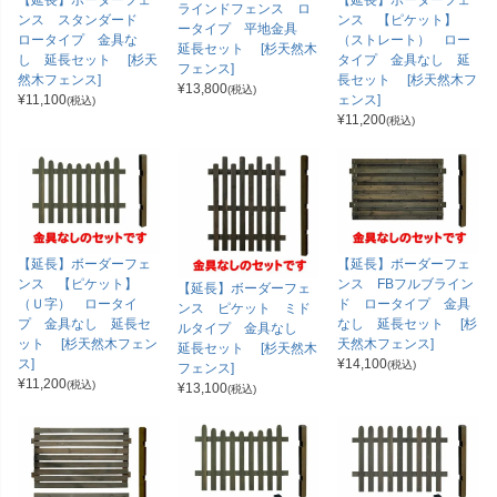
【延長】ボーダーフェ
【延長】ボーダーフェ
ラインドフェンス ロ
ンス スタンダード
ンス 【ピケット】
ータイプ 平地金具
ロータイプ 金具な
（ストレート） ロー
延長セット [杉天然木
し 延長セット [杉天
タイプ 金具なし 延
フェンス]
然木フェンス]
長セット [杉天然木フ
¥
13,800
(税込)
¥
11,100
ェンス]
(税込)
¥
11,200
(税込)
【延長】ボーダーフェ
【延長】ボーダーフェ
ンス 【ピケット】
ンス FBフルブライン
【延長】ボーダーフェ
（Ｕ字） ロータイ
ド ロータイプ 金具
ンス ピケット ミド
プ 金具なし 延長セ
なし 延長セット [杉
ルタイプ 金具なし
ット [杉天然木フェン
天然木フェンス]
延長セット [杉天然木
ス]
¥
14,100
(税込)
フェンス]
¥
11,200
(税込)
¥
13,100
(税込)