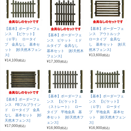
【基本】ボーダーフェ
【基本】ボーダーフェ
ンス 【ピケット】
ンス アウトルック
【基本】ボーダーフェ
（Ｕ字） ロータイ
ロータイプ 金具な
ンス ピケット ミド
プ 金具なし 基本セ
し 基本セット [杉天
ルタイプ 金具なし
ット [杉天然木フェン
然木フェンス]
基本セット [杉天然木
ス]
¥
13,600
(税込)
フェンス]
¥
14,100
(税込)
¥
17,300
(税込)
【基本】ボーダーフェ
【基本】ボーダーフェ
【基本】ボーダーフェ
ンス 【ピケット】
ンス 【ピケット】
ンス FBフルブライン
（ストレート） ロー
（Ｕ字） ロータイ
ド ロータイプ 金具
タイプ 平地金具 基
プ 平地金具 基本セ
なし 基本セット [杉
本セット [杉天然木フ
ット [杉天然木フェン
天然木フェンス]
ェンス]
ス]
¥
17,000
(税込)
¥
16,900
¥
16,900
(税込)
(税込)