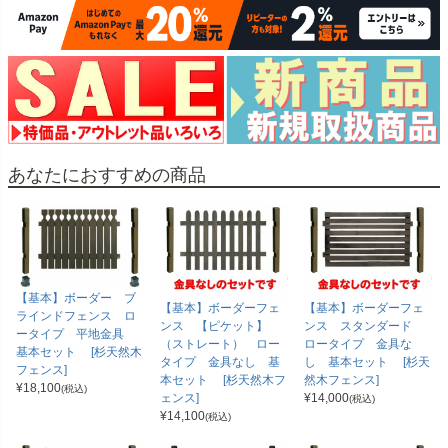
あなたにおすすめの商品
【基本】ボーダー ブ
【基本】ボーダーフェ
【基本】ボーダーフェ
ラインドフェンス ロ
ンス 【ピケット】
ンス スタンダード
ータイプ 平地金具
（ストレート） ロー
ロータイプ 金具な
基本セット [杉天然木
タイプ 金具なし 基
し 基本セット [杉天
フェンス]
本セット [杉天然木フ
然木フェンス]
¥
18,100
(税込)
ェンス]
¥
14,000
(税込)
¥
14,100
(税込)