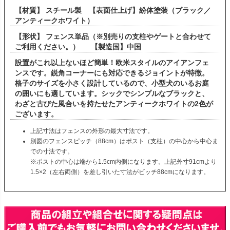
【材質】 スチール製 【表面仕上げ】紛体塗装（ブラック／
アンティークホワイト）
【形状】 フェンス単品（※別売りの支柱やゲートと合わせて
ご利用ください。） 【製造国】中国
設置がこれ以上ないほど簡単！欧米スタイルのアイアンフェ
ンスです。鋭角コーナーにも対応できるジョイントが特徴。
格子のサイズを小さく設計しているので、小型犬のいるお庭
の囲いにも適しています。シックでシンプルなブラックと、
わざと古びた風合いを持たせたアンティークホワイトの2色が
ございます。
上記寸法はフェンスの外形の最大寸法です。
別図のフェンスピッチ（88cm）はポスト（支柱）の中心から中心ま
での寸法です。
※ポストの中心は端から1.5cm内側になります。上記外寸91cmより
1.5×2（左右両側）を差し引いた寸法がビッチ88cmになります。