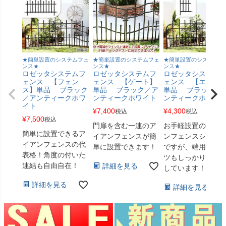
★簡単設置のシステムフェ
★簡単設置のシステムフェ
★簡単設置のシステムフ
ンス★
ンス★
ンス★
ロゼッタシステムフ
ロゼッタシステムフ
ロゼッタシステム
ェンス 【フェン
ェンス 【ゲート】
ェンス 【エッジ 
ス】単品 ブラック
単品 ブラック／ア
単品 ブラック／
／アンティークホワ
ンティークホワイト
ンティークホワイ
イト
¥
7,400
¥
4,300
税込
税込
¥
7,500
税込
門扉を含む一連のア
お手軽設置のアイ
簡単に設置できるア
イアンフェンスが簡
ンフェンスシリー
イアンフェンスの代
単に設置できます！
ですが、端用のパ
表格！角度の付いた
ツもしっかりご用
連結も自由自在！
詳細を見る
しています！
詳細を見る
詳細を見る