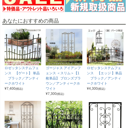
あなたにおすすめの商品
ロゼッタシステムフェ
ゴージャス アイアンフ
ロゼッタシステムフェ
ンス 【ゲート】 単品
ェンス ＜スリム＞【1
ンス 【エッジ 】単品
ブラック／アンティ
枚単品】 ブロンズブラ
ブラック／アンティ
ークホワイト
ウン／アンティークホ
ークホワイト
¥
7,400
ワイト
¥
4,300
(税込)
(税込)
¥
7,300
(税込)