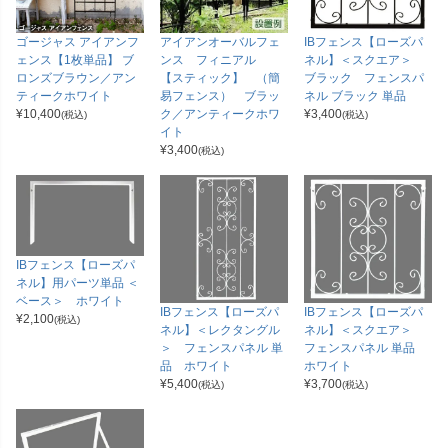
ゴージャス アイアンフ
アイアンオーバルフェ
IBフェンス【ローズパ
ェンス【1枚単品】 ブ
ンス フィニアル
ネル】＜スクエア＞
ロンズブラウン／アン
【スティック】 （簡
ブラック フェンスパ
ティークホワイト
易フェンス） ブラッ
ネル ブラック 単品
¥
10,400
ク／アンティークホワ
¥
3,400
(税込)
(税込)
イト
¥
3,400
(税込)
IBフェンス【ローズパ
ネル】用パーツ単品 ＜
ベース＞ ホワイト
IBフェンス【ローズパ
IBフェンス【ローズパ
¥
2,100
(税込)
ネル】＜レクタングル
ネル】＜スクエア＞
＞ フェンスパネル 単
フェンスパネル 単品
品 ホワイト
ホワイト
¥
5,400
¥
3,700
(税込)
(税込)