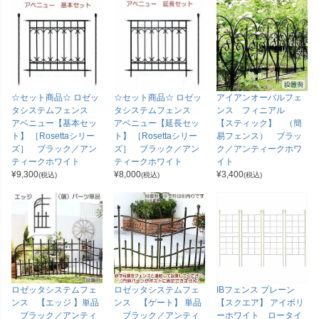
☆セット商品☆ ロゼッ
☆セット商品☆ ロゼッ
アイアンオーバルフェ
タシステムフェンス
タシステムフェンス
ンス フィニアル
アベニュー【基本セッ
アベニュー【延長セッ
【スティック】 （簡
ト】 ［Rosettaシリー
ト】 ［Rosettaシリー
易フェンス） ブラッ
ズ］ ブラック／アン
ズ］ ブラック／アン
ク／アンティークホワ
ティークホワイト
ティークホワイト
イト
¥
9,300
¥
8,000
¥
3,400
(税込)
(税込)
(税込)
ロゼッタシステムフェ
ロゼッタシステムフェ
IBフェンス プレーン
ンス 【エッジ 】単品
ンス 【ゲート】 単品
【スクエア】 アイボリ
ブラック／アンティ
ブラック／アンティ
ーホワイト ロータイ