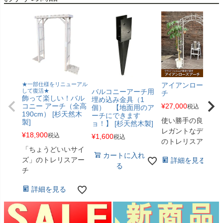
★一部仕様をリニューアル
アイアンローズア
して復活★
バルコニーアーチ用
チ
飾って楽しい！バル
埋め込み金具（1
コニー アーチ（全高
¥
27,000
税込
個） 【地面用のア
190cm） [杉天然木
ーチにできます
使い勝手の良い、
製]
ョ！】 [杉天然木製]
レガントなデザイ
¥
18,900
税込
¥
1,600
税込
のトレリスアーチ
「ちょうどいいサイ
カートに入れ
ズ」のトレリスアー
詳細を見る
る
チ
詳細を見る