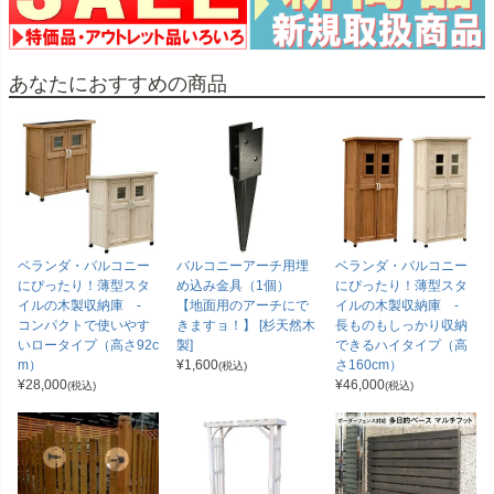
あなたにおすすめの商品
ベランダ・バルコニー
バルコニーアーチ用埋
ベランダ・バルコニー
にぴったり！薄型スタ
め込み金具（1個）
にぴったり！薄型スタ
イルの木製収納庫 -
【地面用のアーチにで
イルの木製収納庫 -
コンパクトで使いやす
きますョ！】 [杉天然木
長ものもしっかり収納
いロータイプ（高さ92c
製]
できるハイタイプ（高
m）
¥
1,600
さ160cm）
(税込)
¥
28,000
¥
46,000
(税込)
(税込)