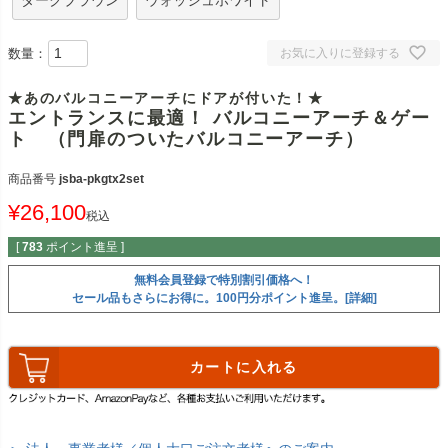
ダークブラウン
ウォッシュホワイト
数量：
お気に入りに登録する
★あのバルコニーアーチにドアが付いた！★
エントランスに最適！ バルコニーアーチ＆ゲー
ト （門扉のついたバルコニーアーチ）
商品番号
jsba-pkgtx2set
¥
26,100
税込
[
783
ポイント進呈 ]
無料会員登録で特別割引価格へ！
セール品もさらにお得に。100円分ポイント進呈。[詳細]
カートに入れる