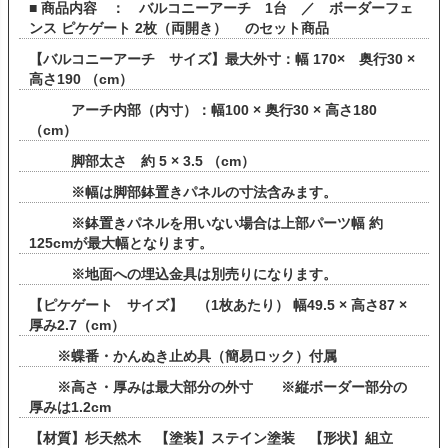
■ 商品内容 ： バルコニーアーチ 1台 ／ ボーダーフェ
ンス ピケゲート 2枚（両開き） のセット商品
【バルコニーアーチ サイズ】最大外寸：幅 170× 奥行30 ×
高さ190 （cm）
アーチ内部（内寸）：幅100 × 奥行30 × 高さ180
（cm）
脚部太さ 約 5 × 3.5 （cm）
※幅は脚部鉢置きパネルの寸法含みます。
※鉢置きパネルを用いない場合は上部パーツ幅 約
125cmが最大幅となります。
※地面への埋込金具は別売りになります。
【ピケゲート サイズ】 （1枚あたり） 幅49.5 × 高さ87 ×
厚み2.7（cm）
※蝶番・かんぬき止め具（簡易ロック）付属
※高さ・厚みは最大部分の外寸 ※縦ボーダー部分の
厚みは1.2cm
【材質】杉天然木 【塗装】ステイン塗装 【形状】組立