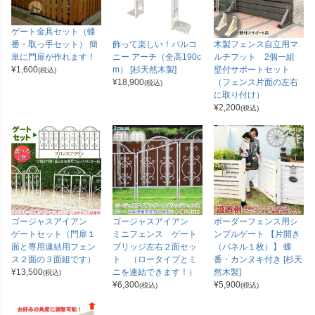
ゲート金具セット（蝶
飾って楽しい！バルコ
木製フェンス自立用マ
番・取っ手セット） 簡
ニー アーチ（全高190c
ルチフット 2個一組
単に門扉が作れます！
m） [杉天然木製]
壁付サポートセット
¥
1,600
(税込)
¥
18,900
（フェンス片面の左右
(税込)
に取り付け）
¥
2,200
(税込)
ゴージャスアイアン
ゴージャスアイアン
ボーダーフェンス用シ
ゲートセット（門扉１
ミニフェンス ゲート
ンプルゲート 【片開き
面と専用連結用フェン
ブリッジ左右２面セッ
（パネル１枚）】 蝶
ス２面の３面組です）
ト （ロータイプとミ
番・カンヌキ付き [杉天
¥
13,500
ニを連結できます！）
然木製]
(税込)
¥
6,300
¥
5,900
(税込)
(税込)