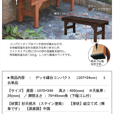
■ 商品内容 ： デッキ縁台コンパクト （107×34cm） １
台単品
【サイズ】 座面：1070×340 高さ：400(mm) ※天板厚：
25(mm) ／ 脚部太さ ： 70×45mm角（下端ゴム付）
【材質】杉天然木 （ステイン塗装） 【形状】組立て式（簡
単です） 【原産国】中国