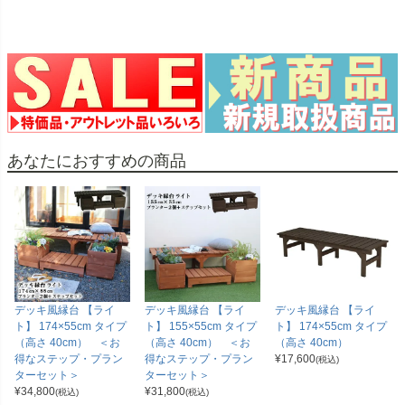
あなたにおすすめの商品
デッキ風縁台 【ライ
デッキ風縁台 【ライ
デッキ風縁台 【ライ
ト】 174×55cm タイプ
ト】 155×55cm タイプ
ト】 174×55cm タイプ
（高さ 40cm） ＜お
（高さ 40cm） ＜お
（高さ 40cm）
得なステップ・プラン
得なステップ・プラン
¥
17,600
(税込)
ターセット＞
ターセット＞
¥
34,800
¥
31,800
(税込)
(税込)