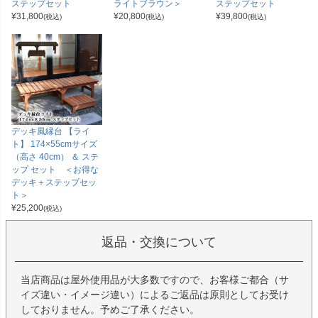
ステップセット
ライトブラウン＞
ステップセット
¥
31,800
¥
20,800
¥
39,800
(税込)
(税込)
(税込)
デッキ風縁台 【ライ
ト】 174×55cmサイズ
（高さ 40cm） ＆ ステ
ップ セット ＜お得な
デッキ＋ステップセッ
ト＞
¥
25,200
(税込)
返品・交換について
当店商品は屋外使用品が大多数ですので、お客様ご都合（サ
イズ違い・イメージ違い）によるご返品は原則としてお受け
しておりません。予めご了承ください。