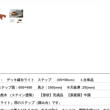
 ： デッキ縁台ライト ステップ （65×40cm） １台単品
テップ面：650×400 高さ：160(mm) ※天板厚 :25(mm)
然木 （ステイン塗装） 【形状】完成品 【原産国】中国
台ライト」用のステップ（踏み台）です。