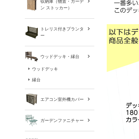
収納庫（物置・ガーデ
ン ストッカー）
トレリス付きプランタ
ー
ウッドデッキ・縁台
ウッドデッキ
縁台
エアコン室外機カバー
ガーデンファニチャー