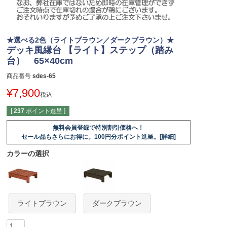
★選べる2色（ライトブラウン／ダークブラウン）★
デッキ風縁台 【ライト】ステップ（踏み
台） 65×40cm
商品番号
sdes-65
¥
7,900
税込
[
237
ポイント進呈 ]
無料会員登録で特別割引価格へ！
セール品もさらにお得に。100円分ポイント進呈。[詳細]
カラーの選択
ライトブラウン
ダークブラウン