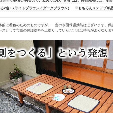
25mmの厚みがあるので、丈夫で安心。さらには、脚部先端には、水
る2色♪（ライトブラウン／ダークブラウン） ※もちろんステップ単
本的に着色のためのものですが、一定の表面保護効能はございます。保
ンスとして市販の保護塗料を上塗りしていただければ持ちがよくなりま