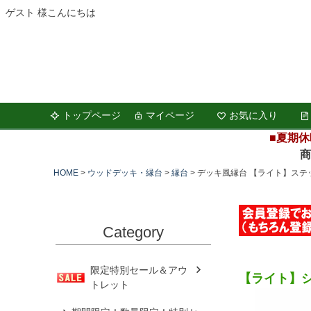
ゲスト 様こんにちは
トップページ
マイページ
お気に入り
■夏期休
商品の
HOME
ウッドデッキ・縁台
縁台
デッキ風縁台 【ライト】ステッ
Category
限定特別セール＆アウ
【ライト】
トレット