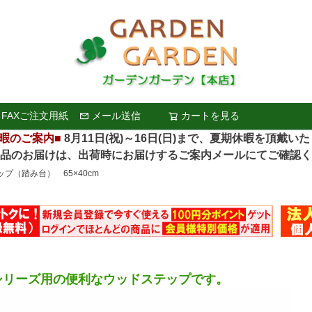
FAXご注文用紙
メール送信
カートを見る
検索
暇のご案内■
8月11日(祝)～16日(日)まで、夏期休暇を頂戴い
お届けは、出荷時にお届けするご案内メールにてご確認く
プ（踏み台） 65×40cm
シリーズ用の便利なウッドステップです。