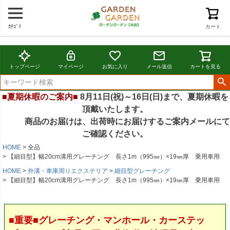
ｶﾃｺﾞﾘ
カート
トップページ
マイページ
お気に入り
メール送信
カートを見る
■夏期休暇のご案内■
8月11日(祝)～16日(日)まで、夏期休暇を
頂戴いたします。
商品のお届けは、出荷時にお届けするご案内メールにて
ご確認ください。
HOME
全品
【細目型】幅20cm溝用グレーチング 長さ1m（995㎜）×19㎜厚 乗用車用
HOME
外溝・車庫周りエクステリア
細目型グレーチング
【細目型】幅20cm溝用グレーチング 長さ1m（995㎜）×19㎜厚 乗用車用
■重要■グレーチング・マンホール・カーステッ