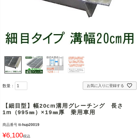
数量：
お気に入りに登録する
【細目型】幅20cm溝用グレーチング 長さ
1m（995㎜）×19㎜厚 乗用車用
商品番号
tt-hup20019
¥
6,100
税込