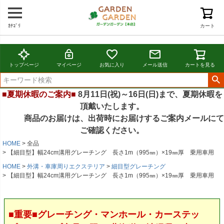
ｶﾃｺﾞﾘ
カート
トップページ
マイページ
お気に入り
メール送信
カートを見る
■夏期休暇のご案内■
8月11日(祝)～16日(日)まで、夏期休暇を
頂戴いたします。
商品のお届けは、出荷時にお届けするご案内メールにて
ご確認ください。
HOME
全品
【細目型】幅24cm溝用グレーチング 長さ1m（995㎜）×19㎜厚 乗用車用
HOME
外溝・車庫周りエクステリア
細目型グレーチング
【細目型】幅24cm溝用グレーチング 長さ1m（995㎜）×19㎜厚 乗用車用
■重要■グレーチング・マンホール・カーステッ