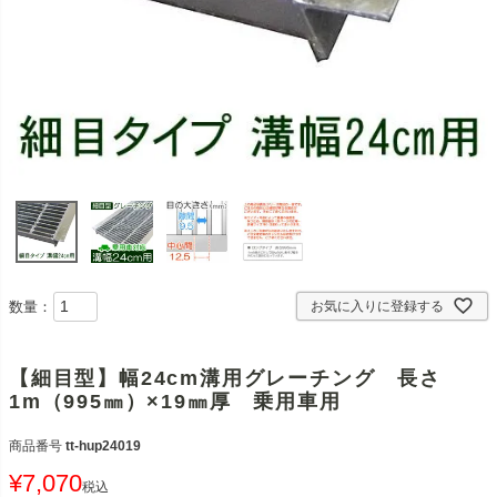
数量：
お気に入りに登録する
【細目型】幅24cm溝用グレーチング 長さ
1m（995㎜）×19㎜厚 乗用車用
商品番号
tt-hup24019
¥
7,070
税込