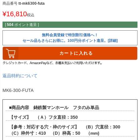
商品番号
tt-mk6300-futa
¥
16,810
税込
[
504
ポイント進呈 ]
無料会員登録で特別割引価格へ！
セール品もさらにお得に。100円分ポイント進呈。[詳細]
カートに入れる
返品特約について
MK6-300-FUTA
■商品内容 鋳鉄製マンホール フタのみ単品
【サイズ】 （Ａ）フタ直径：350
【参考：対応する穴・枠のサイズ】 （B）穴直径：300
（C）枠外寸：410 （D）枠高：50 （mm)