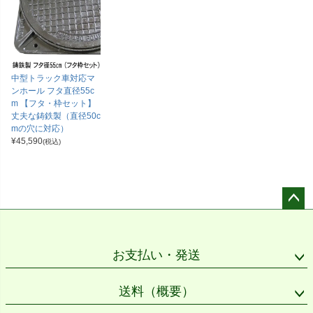
中型トラック車対応マ
ンホール フタ直径55c
m 【フタ・枠セット】
丈夫な鋳鉄製（直径50c
mの穴に対応）
¥
45,590
(税込)
ペー
ジト
ップ
お支払い・発送
へ
送料（概要）