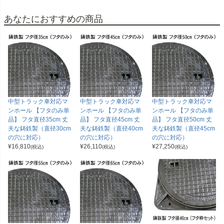
あなたにおすすめの商品
中型トラック車対応マ
中型トラック車対応マ
中型トラック車対応マ
ンホール 【フタのみ単
ンホール 【フタのみ単
ンホール 【フタのみ単
品】 フタ直径35cm 丈
品】 フタ直径45cm 丈
品】 フタ直径50cm 丈
夫な鋳鉄製（直径30cm
夫な鋳鉄製（直径40cm
夫な鋳鉄製（直径45cm
の穴に対応）
の穴に対応）
の穴に対応）
¥
16,810
¥
26,110
¥
27,250
(税込)
(税込)
(税込)