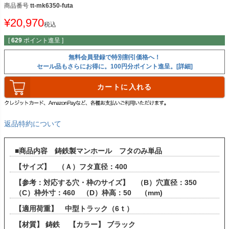
商品番号
tt-mk6350-futa
¥
20,970
税込
[
629
ポイント進呈 ]
無料会員登録で特別割引価格へ！
セール品もさらにお得に。100円分ポイント進呈。[詳細]
カートに入れる
返品特約について
■商品内容 鋳鉄製マンホール フタのみ単品
【サイズ】 （Ａ）フタ直径：400
【参考：対応する穴・枠のサイズ】 （B）穴直径：350
（C）枠外寸：460 （D）枠高：50 （mm)
【適用荷重】 中型トラック（6ｔ）
【材質】 鋳鉄 【カラー】 ブラック