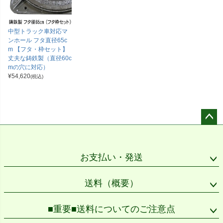
中型トラック車対応マ
ンホール フタ直径65c
m 【フタ・枠セット】
丈夫な鋳鉄製（直径60c
mの穴に対応）
¥
54,620
(税込)
ペー
ジト
ップ
お支払い・発送
へ
送料（概要）
■重要■送料についてのご注意点