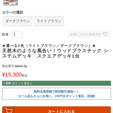
カラーの選択
ダークブラウン
ライトブラウン
数量：
お気に入りに登録する
★選べる2色（ライトブラウン／ダークブラウン）★
天然木のような風合い！ウッドプラスチック シ
ステムデッキ スクエアデッキ1台
商品番号
wpsd-1p
¥
15,300
税込
[
459
ポイント進呈 ]
無料会員登録で特別割引価格へ！
セール品もさらにお得に。100円分ポイント進呈。[詳細]
カートに入れる