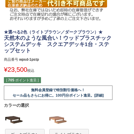
★選べる2色（ライトブラウン／ダークブラウン）★
天然木のような風合い！ウッドプラスチック
システムデッキ スクエアデッキ1台・ステ
ップセット
商品番号
wpsd-1pstp
¥
23,500
税込
[
705
ポイント進呈 ]
無料会員登録で特別割引価格へ！
セール品もさらにお得に。100円分ポイント進呈。[詳細]
カラーの選択