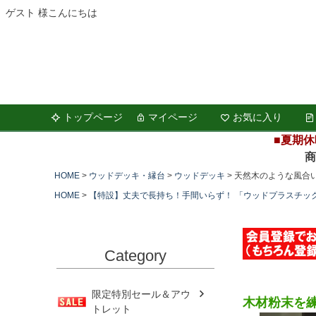
ゲスト 様こんにちは
トップページ
マイページ
お気に入り
■夏期休
商品の
HOME
ウッドデッキ・縁台
ウッドデッキ
天然木のような風合
HOME
【特設】丈夫で長持ち！手間いらず！ 「ウッドプラスチッ
Category
限定特別セール＆アウ
木材粉末を
トレット