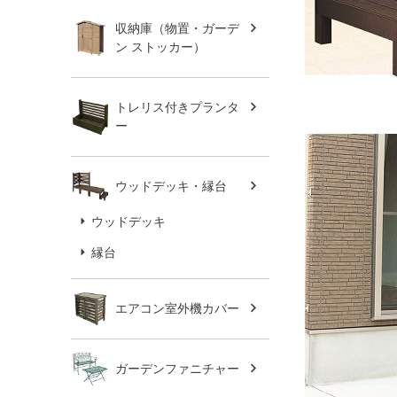
収納庫（物置・ガーデ
ン ストッカー）
トレリス付きプランタ
ー
ウッドデッキ・縁台
ウッドデッキ
縁台
エアコン室外機カバー
ガーデンファニチャー