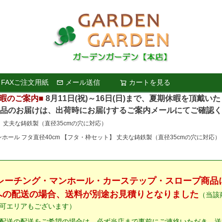
FAXご注文用紙
メール送信
カートを見る
検索
暇のご案内■
8月11日(祝)～16日(日)まで、夏期休暇を頂戴い
お届けは、出荷時にお届けするご案内メールにてご確認く
】 丈夫な鋳鉄製（直径35cmの穴に対応）
ホール フタ直径40cm 【フタ・枠セット】 丈夫な鋳鉄製（直径35cmの穴に対応）
グレーチング・マンホール・カーステップ・スロープ商品
への配送の場合、送料が別途お見積りとなりました
（当該
可エリアもございます）
配送の配送をご希望の場合は、必ず当店まで事前にご連絡いただき、送