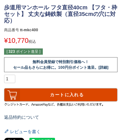
歩道用マンホール フタ直径40cm 【フタ・枠
セット】 丈夫な鋳鉄製（直径35cmの穴に対
応）
商品番号
tt-mkc400
¥
10,770
税込
[
323
ポイント進呈 ]
無料会員登録で特別割引価格へ！
セール品もさらにお得に。100円分ポイント進呈。[詳細]
カートに入れる
返品特約について
レビューを書く