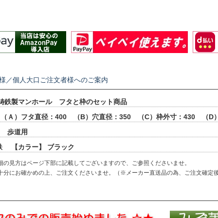
者様／個人大口ご注文者様へのご案内
鋳鉄製マンホール フタと枠のセット商品
（Ａ）フタ直径：400 （B）穴直径：350 （C）枠外寸：430 （D
】 歩道用
鉄 【カラー】 ブラック
細の見方はページ下部に記載してございますので、ご参照くださいませ。
十分にお確かめの上、ご注文くださいませ。（※メーカー直送品の為、ご注文確定
）