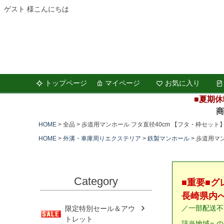
ゲスト 様こんにちは
トップページ
マイページ
お気に入り
■夏期休
商品の
HOME
全品
歩道用マンホール フタ直径40cm 【フタ・枠セット
HOME
外溝・車庫周りエクステリア
鉄製マンホール
歩道用マン
Category
■重要■
長崎県内
／一部配送不
限定特別セール＆アウ
トレット
該当地域への