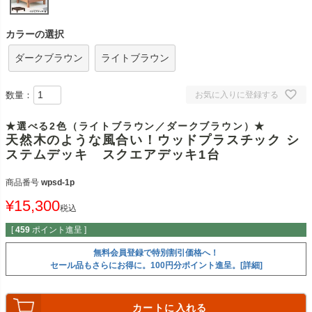
カラーの選択
ダークブラウン
ライトブラウン
数量：
お気に入りに登録する
★選べる2色（ライトブラウン／ダークブラウン）★
天然木のような風合い！ウッドプラスチック シ
ステムデッキ スクエアデッキ1台
商品番号
wpsd-1p
¥
15,300
税込
[
459
ポイント進呈 ]
無料会員登録で特別割引価格へ！
セール品もさらにお得に。100円分ポイント進呈。[詳細]
カートに入れる