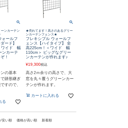
リーンカーテン
★売れてます！高さのあるグリー
★
ンカーテンフェンス★
ウォールフ
フレキシブル ウォールフ
ンダード】
ェンス【ハイタイプ】 全
！＜ワイド 幅
高225cm！＜ワイド 幅
リーンカーテ
110cm＞ ビッグなグリー
うぞ！
ンカーテンが作れます♪
¥
19,300
税込
テンの基本
高さ2ｍ余りの高さで、大
ツで跡形継ぎ
窓を丸々覆うグリーンカー
能ですので、
テンが作れます。
！
カートに入れる
れる
が安い順
価格が高い順
新着順