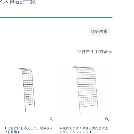
ンス商品一覧
詳細検索
12
件中
1
-
12
件表示
★ご好評にお応えして、幅狭タイ
★売れてます！高さと奥行きのあ
プも登場★
るグリーンフェンス★