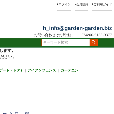
ログイン
会員登録
ご利用ガイド
h_info@garden-garden.biz
品
し商品を表示
お問い合わせはお気軽に！
FAX:06-6155-9377
JANコード
たします。
ださい。
売
ゲート・ドア）
｜
アイアンフェンス
｜
ガーデニン
品のみを表示
登録順
価格が安い順
価格が高い順
順
レビュー順
キーワードヒット順