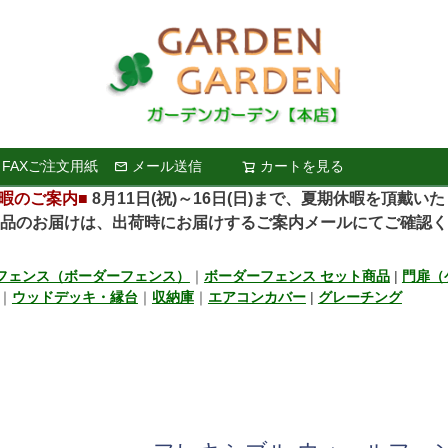
ド
在庫なし商
在庫な
FAXご注文用紙
メール送信
カートを見る
検索
商品番号/
暇のご案内■
8月11日(祝)～16日(日)まで、夏期休暇を頂戴い
〜
お届けは、出荷時にお届けするご案内メールにてご確認く
バンドル販
限定
再入荷
翌日発送
フェンス（ボーダーフェンス）
｜
ボーダーフェンス セット商品
|
門扉（
｜
ウッドデッキ・縁台
｜
収納庫
｜
エアコンカバー
|
グレーチング
予約商品
し
S
M
22.5cm
23.0cm
予約商
並び順
ブルー
イエロー
新着順
優先度