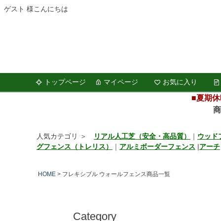
ゲスト 様こんにちは
キーワー
トップページ
マイページ
お気に入り
価格
■夏期休
商品の
商品タグ
セール
人気カテゴリ ＞
リアル人工芝（安全・高品質）
｜
ウッド
グフェンス（トレリス）
｜
アルミボーダーフェンス
|
アーチ
サイズ
指定な
HOME
フレキシブル ウォールフェンス商品一覧
カラー
レッド
Category