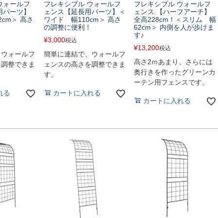
ウォールフ
フレキシブル ウォールフ
フレキシブル ウォールフ
用パーツ】
ェンス【延長用パーツ】＜
ェンス 【ハーフアーチ】
cm＞ 高さ
ワイド 幅110cm＞ 高さ
全高228cm！＜スリム 幅
！
の調整に便利！
62cm＞ 内側を人が歩けま
す♪
¥
3,000
税込
¥
13,200
税込
、ウォールフ
簡単に連結で、ウォールフ
高さ2ｍあまり、さらには
を調整できま
ェンスの高さを調整できま
奥行きを作ったグリーンカ
す。
ーテン用フェンスです。
れる
カートに入れる
カートに入れる