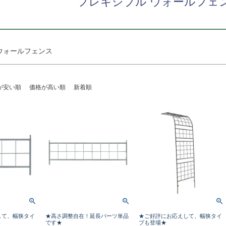
フレキシブル ウォールフェ
検索
ウォールフェンス
が安い順
価格が高い順
新着順
して、幅狭タイ
★高さ調整自在！延長パーツ単品
★ご好評にお応えして、幅狭タイ
です★
プも登場★