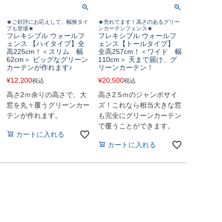
★ご好評にお応えして、幅狭タイ
★売れてます！高さのあるグリー
プも登場★
ンカーテンフェンス★
フレキシブル ウォールフ
フレキシブル ウォールフ
ェンス 【ハイタイプ】全
ェンス【トールタイプ】
高225cm！＜スリム 幅
全高257cm！＜ワイド 幅
62cm＞ ビッグなグリーン
110cm＞ 天まで届け、グ
カーテンが作れます♪
リーンカーテン！
¥
12,200
¥
20,500
税込
税込
高さ2ｍ余りの高さで、大
高さ2.5ｍのジャンボサイ
窓を丸々覆うグリーンカー
ズ！これなら相当大きな窓
テンが作れます。
も完全にグリーンカーテン
で覆うことができます。
カートに入れる
カートに入れる