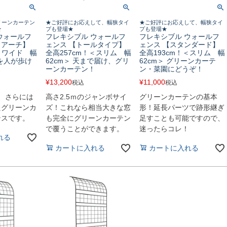
リーンカーテン
★ご好評にお応えして、幅狭タイ
★ご好評にお応えして、幅狭タイ
★
プも登場★
プも登場★
ウォールフ
フレキシブル ウォールフ
フレキシブル ウォールフ
フアーチ】
ェンス 【トールタイプ】
ェンス 【スタンダード】
！＜ワイド 幅
全高257cm！＜スリム 幅
全高193cm！＜スリム 幅
側を人が歩け
62cm＞ 天まで届け、グリ
62cm＞ グリーンカーテ
ーンカーテン！
ン・菜園にどうぞ！
¥
13,200
¥
11,000
税込
税込
、さらには
高さ2.5ｍのジャンボサイ
グリーンカーテンの基本
たグリーンカ
ズ！これなら相当大きな窓
形！延長パーツで跡形継ぎ
ンスです。
も完全にグリーンカーテン
足すことも可能ですので、
で覆うことができます。
迷ったらコレ！
れる
カートに入れる
カートに入れる