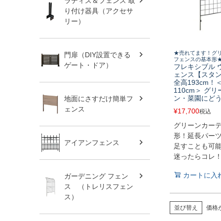
ラティス＆フェンス 取
り付け器具（アクセサ
リー）
★売れてます！グ
門扉（DIY設置できる
フェンスの基本形
ゲート・ドア）
フレキシブル 
ェンス【スタ
全高193cm
110cm＞ グ
ン・菜園にど
地面にさすだけ簡単フ
ェンス
¥
17,700
税込
グリーンカー
形！延長パー
アイアンフェンス
足すことも可
迷ったらコレ
カートに入
ガーデニング フェン
ス （トレリスフェン
ス）
並び替え
価格