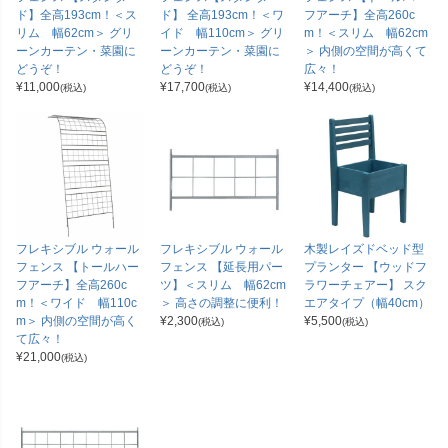
ド】全高193cm！＜ス
ド】 全高193cm！＜ワ
フアーチ】全高260c
リム 幅62cm＞ グリ
イド 幅110cm＞ グリ
m！＜スリム 幅62cm
ーンカーテン・菜園に
ーンカーテン・菜園に
＞ 内側の空間が高くて
どうぞ！
どうぞ！
広々！
¥
11,000
¥
17,700
¥
14,400
(税込)
(税込)
(税込)
フレキシブル ウォール
フレキシブル ウォール
木製レイズドベッド型
フェンス 【トールハー
フェンス 【延長用パー
プランター 【ウッドフ
フアーチ】全高260c
ツ】＜スリム 幅62cm
ラワーチェアー】 スク
m！＜ワイド 幅110c
＞ 高さの調整に便利！
エアタイプ（幅40cm）
m＞ 内側の空間が高く
¥
2,300
¥
5,500
(税込)
(税込)
て広々！
¥
21,000
(税込)