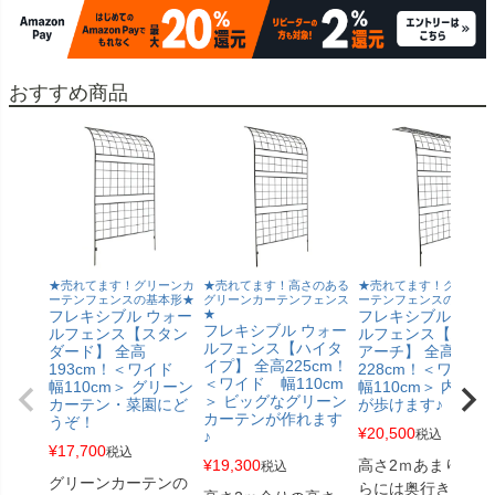
おすすめ商品
★売れてます！グリーンカ
★売れてます！高さのある
★売れてます！グリーン
ーテンフェンスの基本形★
グリーンカーテンフェンス
ーテンフェンスの発展形
フレキシブル ウォー
★
フレキシブル ウォ
フレキシブル ウォー
ルフェンス【スタン
ルフェンス【ハー
ルフェンス【ハイタ
ダード】 全高
アーチ】 全高
イプ】 全高225cm！
193cm！＜ワイド
228cm！＜ワイ
＜ワイド 幅110cm
幅110cm＞ グリーン
幅110cm＞ 内側を
＞ ビッグなグリーン
カーテン・菜園にど
が歩けます♪
カーテンが作れます
うぞ！
¥
20,500
税込
♪
¥
17,700
税込
¥
19,300
高さ2ｍあまり、さ
税込
グリーンカーテンの
らには奥行きを作