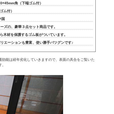
 70×45mm角（下端ゴム付）
端ゴム付）
中国
リーズの、豪華３点セット商品です。
から木材を保護するゴム板がついています。
リエーションも豊富、使い勝手バツグンです♪
護効能は経年劣化していきますので、表面の具合をご覧いた
す。