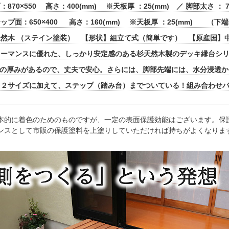
870×550 高さ：400(mm) ※天板厚 ：25(mm) ／ 脚部太さ ：
ップ面：650×400 高さ：160(mm) ※天板厚 ：25(mm) （下
然木 （ステイン塗装） 【形状】組立て式（簡単です） 【原産国】
ォーマンスに優れた、しっかり安定感のある杉天然木製のデッキ縁台シ
mの厚みがあるので、丈夫で安心。さらには、脚部先端には、水分浸透
台２サイズに加えて、ステップ（踏み台）までついている！組み合わせバ
本的に着色のためのものですが、一定の表面保護効能はございます。保
ンスとして市販の保護塗料を上塗りしていただければ持ちがよくなりま