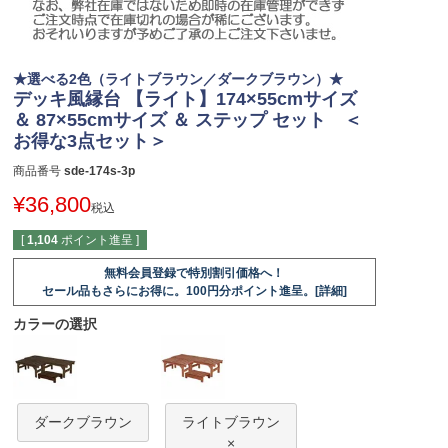
★選べる2色（ライトブラウン／ダークブラウン）★
デッキ風縁台 【ライト】174×55cmサイズ
＆ 87×55cmサイズ ＆ ステップ セット ＜
お得な3点セット＞
商品番号
sde-174s-3p
¥
36,800
税込
[
1,104
ポイント進呈 ]
無料会員登録で特別割引価格へ！
セール品もさらにお得に。100円分ポイント進呈。[詳細]
カラーの選択
ダークブラウン
ライトブラウン
×