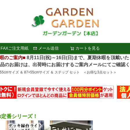
FAXご注文用紙
メール送信
カートを見る
検索
暇のご案内■
8月11日(祝)～16日(日)まで、夏期休暇を頂戴い
お届けは、出荷時にお届けするご案内メールにてご確認く
55cmサイズ ＆ 87×55cmサイズ ＆ ステップ セット ＜お得な3点セット＞
の定番シリーズ！