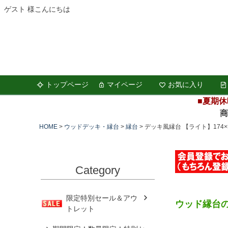
ゲスト 様こんにちは
トップページ
マイページ
お気に入り
■夏期休
商品の
HOME
ウッドデッキ・縁台
縁台
デッキ風縁台 【ライト】174×
Category
限定特別セール＆アウ
ウッド縁台
トレット