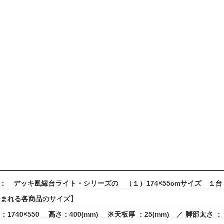
 ： デッキ風縁台ライト・シリーズの （１）174×55cmサイズ １台
含まれる各商品のサイズ】
1740×550 高さ：400(mm) ※天板厚 ：25(mm) ／ 脚部太さ ：