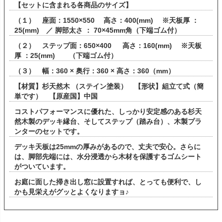
【セットに含まれる各商品のサイズ】
（１） 座面：1550×550 高さ：400(mm) ※天板厚 ：
25(mm) ／ 脚部太さ ： 70×45mm角（下端ゴム付）
（２） ステップ面：650×400 高さ：160(mm) ※天板
厚 ：25(mm) （下端ゴム付）
（３） 幅：360 × 奥行：360 × 高さ：360（mm）
【材質】杉天然木 （ステイン塗装） 【形状】組立て式（簡
単です） 【原産国】中国
コストパフォーマンスに優れた、しっかり安定感のある杉天
然木製のデッキ縁台、そしてステップ（踏み台）、木製プラ
ンターのセットです。
デッキ天板は25mmの厚みがあるので、丈夫で安心。さらに
は、脚部先端には、水分浸透から木材を保護するゴムシート
がついています。
お庭に面した掃き出し窓に設置すれば、とっても便利で、し
かも見栄えがグッとよくなりますョ♪