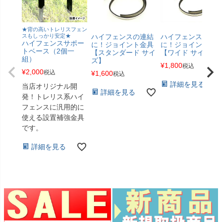
★背の高いトレリスフェン
スもしっかり安定★
ハイフェンスの連結
ハイフェンスの連
ハイフェンスサポー
に！ジョイント金具
に！ジョイント金
トベース（2個一
【スタンダード サイ
【ワイド サイズ】
組）
ズ】
¥
1,800
税込
¥
2,000
税込
¥
1,600
税込
詳細を見る
当店オリジナル開
詳細を見る
発！トレリス系ハイ
フェンスに汎用的に
使える設置補強金具
です。
詳細を見る