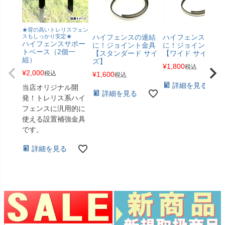
★背の高いトレリスフェン
スもしっかり安定★
ハイフェンスの連結
ハイフェンスの連
ハイフェンスサポー
に！ジョイント金具
に！ジョイント金
トベース（2個一
【スタンダード サイ
【ワイド サイズ】
組）
ズ】
¥
1,800
税込
¥
2,000
税込
¥
1,600
税込
詳細を見る
当店オリジナル開
詳細を見る
発！トレリス系ハイ
フェンスに汎用的に
使える設置補強金具
です。
詳細を見る