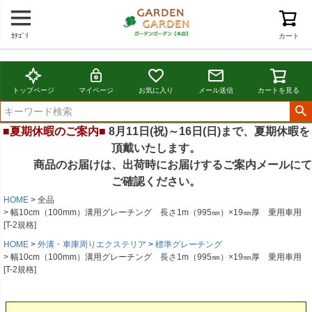
ｶﾃｺﾞﾘ
カート
トップページ
マイページ
お気に入り
メール送信
カートを見る
■夏期休暇のご案内■
8月11日(祝)～16日(日)まで、夏期休暇を
頂戴いたします。
商品のお届けは、出荷時にお届けするご案内メールにて
ご確認ください。
HOME
全品
幅10cm（100mm）溝用グレーチング 長さ1m（995㎜）×19㎜厚 乗用車用
[T-2規格]
HOME
外溝・車庫周りエクステリア
標準グレーチング
幅10cm（100mm）溝用グレーチング 長さ1m（995㎜）×19㎜厚 乗用車用
[T-2規格]