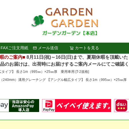
FAXご注文用紙
メール送信
カートを見る
検索
暇のご案内■
8月11日(祝)～16日(日)まで、夏期休暇を頂戴い
お届けは、出荷時にお届けするご案内メールにてご確認く
イプ】 長さ1m（995㎜）×25㎜厚 乗用車用 [T-2規格]
m（240mm）溝用グレーチング 【アングル幅広タイプ】 長さ1m（995㎜）×25㎜厚 乗