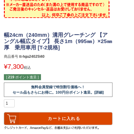
幅24cm（240mm）溝用グレーチング 【ア
ングル幅広タイプ】 長さ1m（995㎜）×25㎜
厚 乗用車用 [T-2規格]
商品番号
tt-hgu24025l40
¥
7,300
税込
[
219
ポイント進呈 ]
無料会員登録で特別割引価格へ！
セール品もさらにお得に。100円分ポイント進呈。[詳細]
カートに入れる