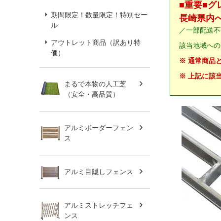
■重要■
期間限定！数量限定！特別セー
長崎県内
ル
／一部配送不
アウトレット商品（訳あり特
該当地域への
価）
※ 通常商品
※ 上記に該
まるで本物の人工芝
（安全・高品質）
アルミボーダーフェン
ス
アルミ目隠しフェンス
アルミストレッチフェ
ンス