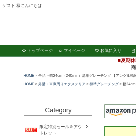
ゲスト 様こんにちは
トップページ
マイページ
お気に入り
■夏期休
商品の
HOME
全品
幅24cm（240mm）溝用グレーチング 【アングル幅広タ
HOME
外溝・車庫周りエクステリア
標準グレーチング
幅24c
Category
限定特別セール＆アウ
トレット