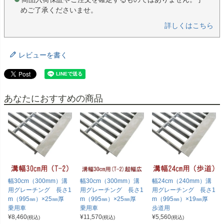
めご了承くださいませ。
詳しくはこちら
レビューを書く
あなたにおすすめの商品
幅30cm（300mm）溝
幅30cm（300mm）溝
幅24cm（240mm）溝
用グレーチング 長さ1
用グレーチング 長さ1
用グレーチング 長さ1
m（995㎜）×25㎜厚
m（995㎜）×25㎜厚
m（995㎜）×19㎜厚
乗用車
乗用車
歩道用
¥
8,460
¥
11,570
¥
5,560
(税込)
(税込)
(税込)