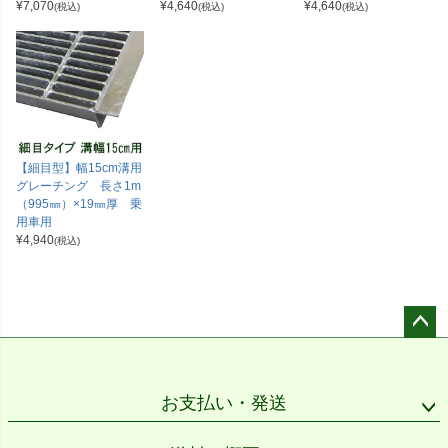
¥
7,070
¥
4,640
¥
4,640
(税込)
(税込)
(税込)
【細目型】幅15cm溝用
グレーチング 長さ1m
（995㎜）×19㎜厚 乗
用車用
¥
4,940
(税込)
ペー
ジト
ップ
お支払い・発送
へ