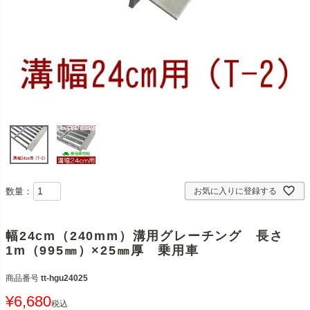
数量：
お気に入りに登録する
幅24cm（240mm）溝用グレーチング 長さ
1m（995㎜）×25㎜厚 乗用車
商品番号
tt-hgu24025
¥
6,680
税込