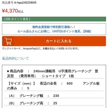
商品番号
tt-hgu24025l600
¥
4,370
税込
[
131
ポイント進呈 ]
無料会員登録で特別割引価格へ！
セール品もさらにお得に。100円分ポイント進呈。[詳細]
カートに入れる
返品特約について
■ 商品内容 ： 240mm溝幅用 U字溝用グレーチング 普
及型 （乗用車用） ショートタイプ 1枚
【サイズ（mm）】 長辺の全長 ： 600 アングル板
の厚み ： 5
（A） グレーチング幅 ： 230
（B） グレーチング高 ： 25