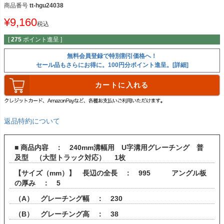
商品番号
tt-hgu24038
¥
9,160
税込
[
275
ポイント進呈 ]
無料会員登録で特別割引価格へ！
セール品もさらにお得に。100円分ポイント進呈。[詳細]
カートに入れる
返品特約について
■ 商品内容 ： 240mm溝幅用 U字溝用グレーチング 普
及型 （大型トラック対応） 1枚
【サイズ（mm）】 長辺の全長 ： 995 アングル板
の厚み ： 5
（A） グレーチング幅 ： 230
（B） グレーチング高 ： 38