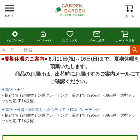
ｶﾃｺﾞﾘ
カート
トップページ
マイページ
お気に入り
メール送信
カートを見る
■夏期休暇のご案内■
8月11日(祝)～16日(日)まで、夏期休暇を
頂戴いたします。
商品のお届けは、出荷時にお届けするご案内メールにて
ご確認ください。
HOME
全品
幅24cm（240mm）溝用グレーチング 長さ1m（995㎜）×38㎜厚 大型トラ
ック対応 [T-14規格]
HOME
外溝・車庫周りエクステリア
標準グレーチング
幅24cm（240mm）溝用グレーチング 長さ1m（995㎜）×38㎜厚 大型トラ
ック対応 [T-14規格]