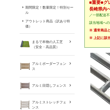
■重要■
期間限定！数量限定！特別セー
長崎県内
ル
／一部配送不
アウトレット商品（訳あり特
該当地域への
価）
※ 通常商品
※ 上記に該
まるで本物の人工芝
（安全・高品質）
アルミボーダーフェン
ス
アルミ目隠しフェンス
アルミストレッチフェ
ンス