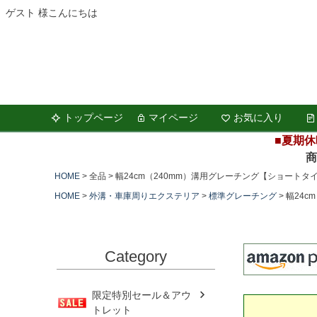
ゲスト 様こんにちは
トップページ
マイページ
お気に入り
■夏期休
商品の
HOME
全品
幅24cm（240mm）溝用グレーチング【ショートタイ
HOME
外溝・車庫周りエクステリア
標準グレーチング
幅24c
Category
限定特別セール＆アウ
トレット