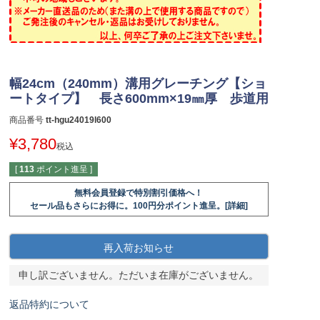
幅24cm（240mm）溝用グレーチング【ショ
ートタイプ】 長さ600mm×19㎜厚 歩道用
商品番号
tt-hgu24019l600
¥
3,780
税込
[
113
ポイント進呈 ]
無料会員登録で特別割引価格へ！
セール品もさらにお得に。100円分ポイント進呈。[詳細]
再入荷お知らせ
申し訳ございません。ただいま在庫がございません。
返品特約について