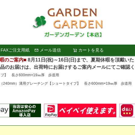
FAXご注文用紙
メール送信
カートを見る
検索
暇のご案内■
8月11日(祝)～16日(日)まで、夏期休暇を頂戴い
お届けは、出荷時にお届けするご案内メールにてご確認く
プ】 長さ600mm×19㎜厚 歩道用
m（240mm）溝用グレーチング【ショートタイプ】 長さ600mm×19㎜厚 歩道用