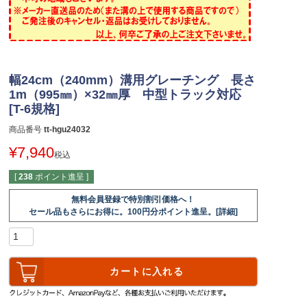
幅24cm（240mm）溝用グレーチング 長さ
1m（995㎜）×32㎜厚 中型トラック対応
[T-6規格]
商品番号
tt-hgu24032
¥
7,940
税込
[
238
ポイント進呈 ]
無料会員登録で特別割引価格へ！
セール品もさらにお得に。100円分ポイント進呈。[詳細]
カートに入れる