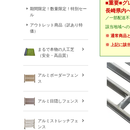
■重要■
期間限定！数量限定！特別セー
長崎県内
ル
／一部配送不
アウトレット商品（訳あり特
該当地域への
価）
※ 通常商品
※ 上記に該
まるで本物の人工芝
（安全・高品質）
アルミボーダーフェン
ス
アルミ目隠しフェンス
アルミストレッチフェ
ンス