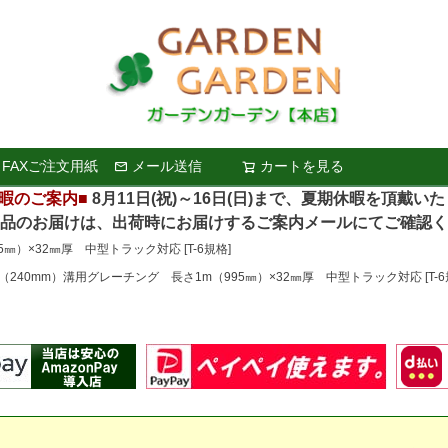
FAXご注文用紙
メール送信
カートを見る
検索
暇のご案内■
8月11日(祝)～16日(日)まで、夏期休暇を頂戴い
お届けは、出荷時にお届けするご案内メールにてご確認く
㎜）×32㎜厚 中型トラック対応 [T-6規格]
m（240mm）溝用グレーチング 長さ1m（995㎜）×32㎜厚 中型トラック対応 [T-6