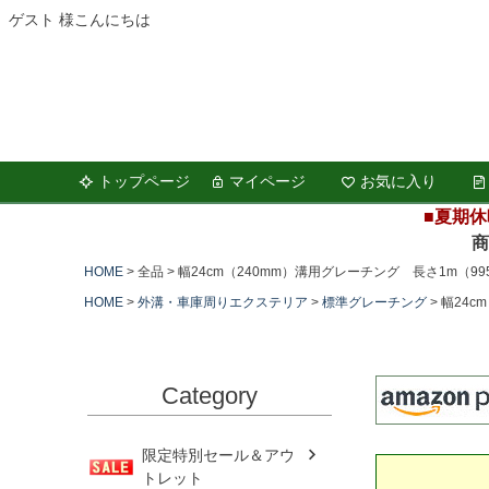
ゲスト 様こんにちは
トップページ
マイページ
お気に入り
■夏期休
商品の
HOME
全品
幅24cm（240mm）溝用グレーチング 長さ1m（995
HOME
外溝・車庫周りエクステリア
標準グレーチング
幅24c
Category
限定特別セール＆アウ
トレット