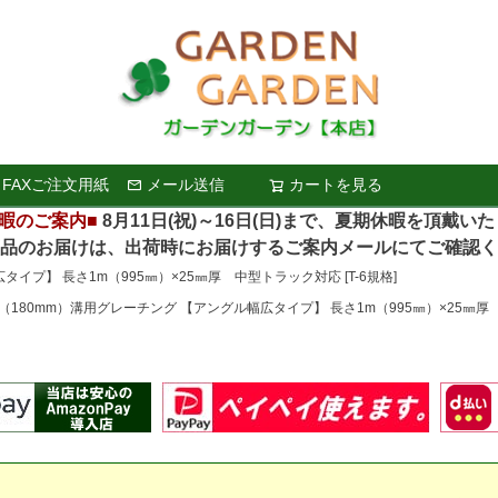
FAXご注文用紙
メール送信
カートを見る
検索
暇のご案内■
8月11日(祝)～16日(日)まで、夏期休暇を頂戴い
お届けは、出荷時にお届けするご案内メールにてご確認く
タイプ】 長さ1m（995㎜）×25㎜厚 中型トラック対応 [T-6規格]
m（180mm）溝用グレーチング 【アングル幅広タイプ】 長さ1m（995㎜）×25㎜厚 