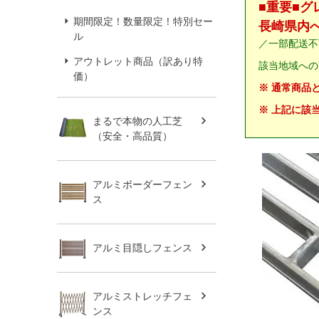
■重要■
期間限定！数量限定！特別セー
長崎県内
ル
／一部配送不
アウトレット商品（訳あり特
該当地域への
価）
※ 通常商品
※ 上記に該
まるで本物の人工芝
（安全・高品質）
アルミボーダーフェン
ス
アルミ目隠しフェンス
アルミストレッチフェ
ンス