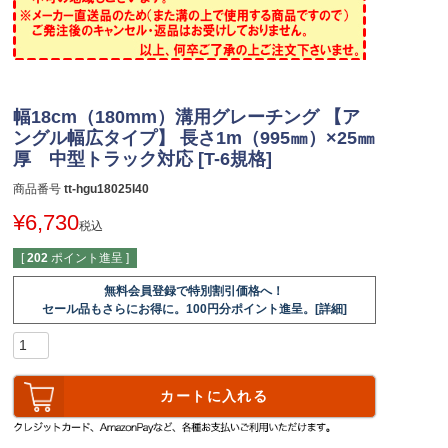
幅18cm（180mm）溝用グレーチング 【ア
ングル幅広タイプ】 長さ1m（995㎜）×25㎜
厚 中型トラック対応 [T-6規格]
商品番号
tt-hgu18025l40
¥
6,730
税込
[
202
ポイント進呈 ]
無料会員登録で特別割引価格へ！
セール品もさらにお得に。100円分ポイント進呈。[詳細]
カートに入れる