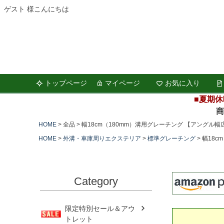
ゲスト 様こんにちは
トップページ
マイページ
お気に入り
■夏期休
商品の
HOME
全品
幅18cm（180mm）溝用グレーチング 【アングル幅広
HOME
外溝・車庫周りエクステリア
標準グレーチング
幅18c
Category
限定特別セール＆アウ
トレット