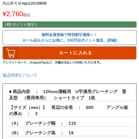
商品番号
tt-hgu12019l600
¥
2,760
税込
[
83
ポイント進呈 ]
無料会員登録で特別割引価格へ！
セール品もさらにお得に。100円分ポイント進呈。[詳細]
カートに入れる
返品特約について
■ 商品内容 ： 120mm溝幅用 U字溝用グレーチング 普
及型 （乗用車用） ショートタイプ 1枚
【サイズ（mm）】 長辺の全長 ： 600 アングル板
の厚み ： 3
（A） グレーチング幅 ： 110
（B） グレーチング高 ： 19