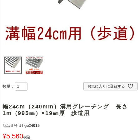
数量：
お気に入りに登録する
幅24cm（240mm）溝用グレーチング 長さ
1m（995㎜）×19㎜厚 歩道用
商品番号
tt-hgu24019
¥
5,560
税込