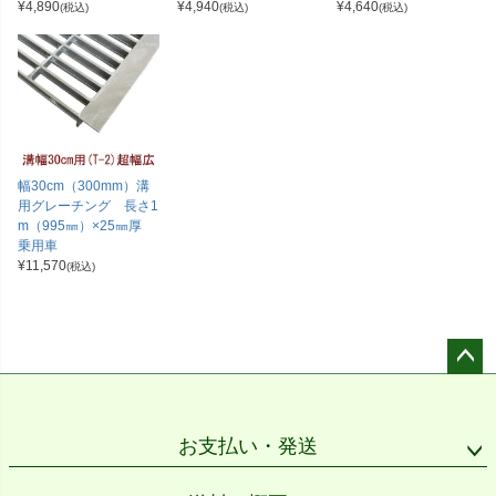
¥
4,890
¥
4,940
¥
4,640
(税込)
(税込)
(税込)
幅30cm（300mm）溝
用グレーチング 長さ1
m（995㎜）×25㎜厚
乗用車
¥
11,570
(税込)
ペー
ジト
ップ
お支払い・発送
へ