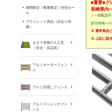
■重要■
期間限定！数量限定！特別セー
長崎県内
ル
／一部配送不
アウトレット商品（訳あり特
該当地域への
価）
※ 通常商品
※ 上記に該
まるで本物の人工芝
（安全・高品質）
アルミボーダーフェン
ス
アルミ目隠しフェンス
アルミストレッチフェ
ンス