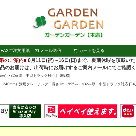
FAXご注文用紙
メール送信
カートを見る
検索
暇のご案内■
8月11日(祝)～16日(日)まで、夏期休暇を頂戴い
お届けは、出荷時にお届けするご案内メールにてご確認く
㎜）×32㎜厚 中型トラック対応 [T-6規格]
m（240mm）溝用グレーチング 長さ1m（995㎜）×32㎜厚 中型トラック対応 [T-6