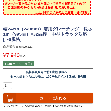
幅24cm（240mm）溝用グレーチング 長さ
1m（995㎜）×32㎜厚 中型トラック対応
[T-6規格]
商品番号
tt-hgu24032
¥
7,940
税込
[
238
ポイント進呈 ]
無料会員登録で特別割引価格へ！
セール品もさらにお得に。100円分ポイント進呈。[詳細]
カートに入れる