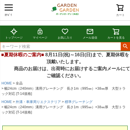
ｶﾃｺﾞﾘ
カート
トップページ
マイページ
お気に入り
メール送信
カートを見る
■夏期休暇のご案内■
8月11日(祝)～16日(日)まで、夏期休暇を
頂戴いたします。
商品のお届けは、出荷時にお届けするご案内メールにて
ご確認ください。
HOME
全品
幅24cm（240mm）溝用グレーチング 長さ1m（995㎜）×38㎜厚 大型トラ
ック対応 [T-14規格]
HOME
外溝・車庫周りエクステリア
標準グレーチング
幅24cm（240mm）溝用グレーチング 長さ1m（995㎜）×38㎜厚 大型トラ
ック対応 [T-14規格]