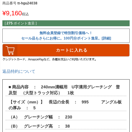
商品番号
tt-hgu24038
¥
9,160
税込
[
275
ポイント進呈 ]
無料会員登録で特別割引価格へ！
セール品もさらにお得に。100円分ポイント進呈。[詳細]
カートに入れる
返品特約について
■ 商品内容 ： 240mm溝幅用 U字溝用グレーチング 普
及型 （大型トラック対応） 1枚
【サイズ（mm）】 長辺の全長 ： 995 アングル板
の厚み ： 5
（A） グレーチング幅 ： 230
（B） グレーチング高 ： 38