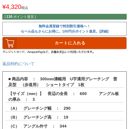
¥
4,320
税込
[
130
ポイント進呈 ]
無料会員登録で特別割引価格へ！
セール品もさらにお得に。100円分ポイント進呈。[詳細]
カートに入れる
返品特約について
■ 商品内容 ： 300mm溝幅用 U字溝用グレーチング 普
及型 （歩道用） ショートタイプ 1枚
【サイズ（mm）】 長辺の全長 ： 600 アングル板
の厚み ： 3
（A） グレーチング幅 ： 290
（B） グレーチング高 ： 19
（C） アングル外寸 ： 344