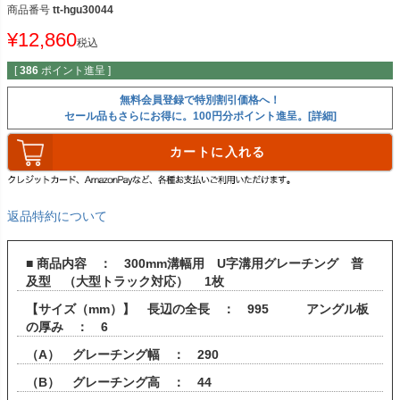
商品番号
tt-hgu30044
¥
12,860
税込
[
386
ポイント進呈 ]
無料会員登録で特別割引価格へ！
セール品もさらにお得に。100円分ポイント進呈。[詳細]
カートに入れる
返品特約について
■ 商品内容 ： 300mm溝幅用 U字溝用グレーチング 普
及型 （大型トラック対応） 1枚
【サイズ（mm）】 長辺の全長 ： 995 アングル板
の厚み ： 6
（A） グレーチング幅 ： 290
（B） グレーチング高 ： 44