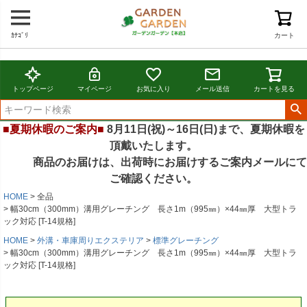
ｶﾃｺﾞﾘ
カート
トップページ
マイページ
お気に入り
メール送信
カートを見る
■夏期休暇のご案内■
8月11日(祝)～16日(日)まで、夏期休暇を
頂戴いたします。
商品のお届けは、出荷時にお届けするご案内メールにて
ご確認ください。
HOME
全品
幅30cm（300mm）溝用グレーチング 長さ1m（995㎜）×44㎜厚 大型トラ
ック対応 [T-14規格]
HOME
外溝・車庫周りエクステリア
標準グレーチング
幅30cm（300mm）溝用グレーチング 長さ1m（995㎜）×44㎜厚 大型トラ
ック対応 [T-14規格]